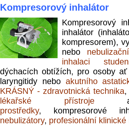
Kompresorový inhalátor
Kompresorový inh
inhalátor (inhalá
kompresorem), v
nebo
nebulizač
inhalaci stude
dýchacích obtížích, pro osoby ať
laryngitidy nebo
akutního astati
KRÁSNÝ - zdravotnická technika
,
lékařské přístroje
prostředky
, kompresorové inh
nebulizátory
,
profesionální klinické