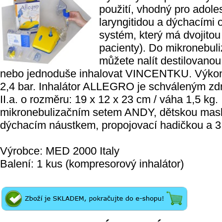
použití, vhodný pro adole
laryngitidou a dýchacími 
systém, který má dvojitou
pacienty). Do mikronebu
můžete nalít destilovano
nebo jednoduše inhalovat VINCENTKU. Výkon je
2,4 bar. Inhalátor ALLEGRO je schváleným zd
II.a. o rozměru: 19 x 12 x 23 cm / váha 1,5 kg.
mikronebulizačním setem ANDY, dětskou mas
dýchacím náustkem, propojovací hadičkou a 3 k
Výrobce: MED 2000 Italy
Balení: 1 kus (kompresorový inhalátor)