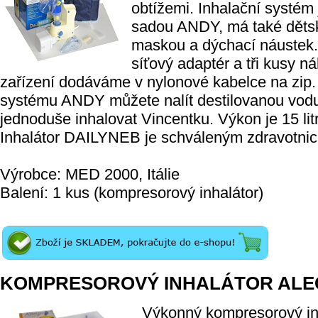
obtížemi. Inhalační systém
sadou ANDY, má také děts
maskou a dýchací náustek.
síťový adaptér a tři kusy ná
zařízení dodáváme v nylonové kabelce na zip
systému ANDY můžete nalít destilovanou vod
jednoduše inhalovat Vincentku. Výkon je 15 litr
Inhalátor DAILYNEB je schváleným zdravotnick
Výrobce: MED 2000, Itálie
Balení: 1 kus (kompresorový inhalátor)
KOMPRESOROVÝ INHALÁTOR AL
Výkonný kompresorový i