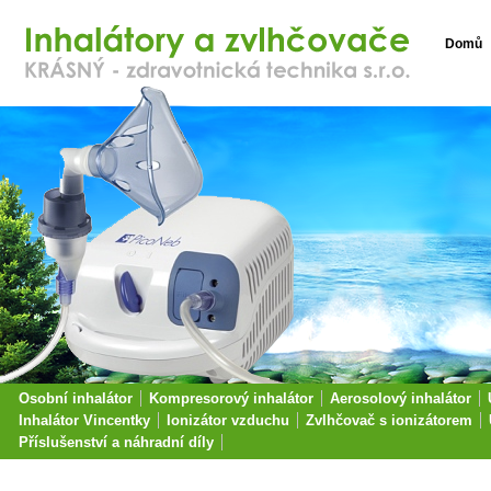
Domů
Osobní inhalátor
Kompresorový inhalátor
Aerosolový inhalátor
Inhalátor Vincentky
Ionizátor vzduchu
Zvlhčovač s ionizátorem
Příslušenství a náhradní díly