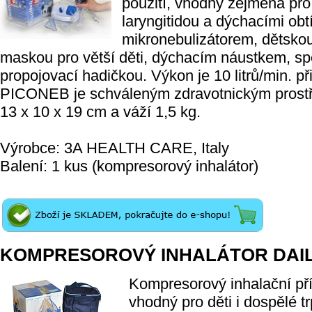
použití, vhodný zejména pro 
laryngitidou a dýchacími ob
mikronebulizátorem, dětsko
maskou pro větší děti, dýchacím náustkem, s
propojovací hadičkou. Výkon je 10 litrů/min. při
PICONEB je schváleným zdravotnickým prostře
13 x 10 x 19 cm a váží 1,5 kg.
Výrobce: 3A HEALTH CARE, Italy
Balení: 1 kus (kompresorový inhalátor)
KOMPRESOROVÝ INHALÁTOR DAI
Kompresorový inhalační př
vhodný pro děti i dospělé tr