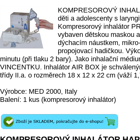
KOMPRESOROVÝ INHALÁTO
děti a adolescenty s laryng
Kompresorový inhalátor
vybaven dětskou maskou a
dýchacím náustkem, mikro-
propojovací hadičkou. Výko
minutu (při tlaku 2 bary). Jako inhalační méd
VINCENTKU. Inhalátor AIR BOX je schválený
třídy II.a. o rozměrech 18 x 12 x 22 cm (váží 1,
Výrobce: MED 2000, Italy
Balení: 1 kus (kompresorový inhalátor)
KOMPRESOROVÝ INHALÁTOR HA