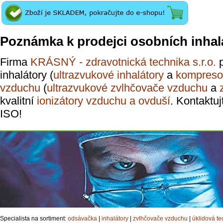
Poznámka k prodejci osobních inhal
Firma
KRÁSNÝ - zdravotnická technika s.r.o.
p
inhalátory (
ultrazvukové inhalátory
a
kompresor
vzduchu
(
ultrazvukové zvlhčovače vzduchu
a
kvalitní
ionizátory vzduchu a ovduší
. Kontaktuj
ISO!
Specialista na sortiment:
odsávačka
|
inhalátory
|
zvlhčovače vzduchu
|
úklidová te