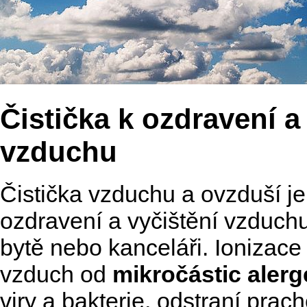
Čistička k ozdravení a
vzduchu
Čistička vzduchu a ovzduší je
ozdravení a vyčištění vzduc
bytě nebo kanceláři. Ionizace 
vzduch od
mikročástic alerg
viry a bakterie, odstraní prac