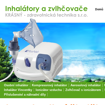
Domů
Osobní inhalátor
Kompresorový inhalátor
Aerosolový inhalátor
Inhalátor Vincentky
Ionizátor vzduchu
Zvlhčovač s ionizátorem
Příslušenství a náhradní díly