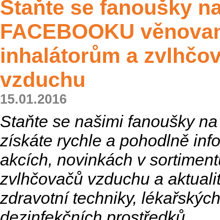
Staňte se fanoušky n
FACEBOOKU věnova
inhalátorům a zvlhč
vzduchu
15.01.2016
Staňte se našimi fanoušky
získáte rychle a pohodlně inf
akcích, novinkách v sortiment
zvlhčovačů vzduchu a aktualit
zdravotní techniky, lékařských
dezinfekčních prostředků.