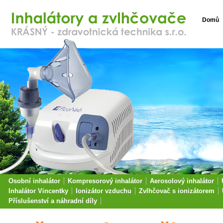
Domů
Osobní inhalátor
Kompresorový inhalátor
Aerosolový inhalátor
Inhalátor Vincentky
Ionizátor vzduchu
Zvlhčovač s ionizátorem
Příslušenství a náhradní díly