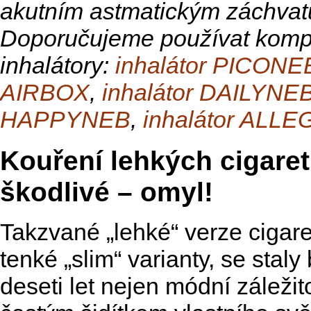
akutním astmatickým záchva
Doporučujeme používat komp
inhalátory:
inhalátor PICONE
AIRBOX
,
inhalátor DAILYNE
HAPPYNEB
,
inhalátor ALL
Kouření lehkých cigare
škodlivé – omyl!
Takzvané „lehké“ verze cigaret
tenké „slim“ varianty, se sta
deseti let nejen módní záležito