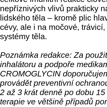
nepříznivých vlivů prakticky 
lidského těla – kromě plic hl
cévy, ale i na močové, trávicí,
systémy těla.
Poznámka redakce: Za použi
inhalátoru a podpoře medika
CROMOGLYCIN doporučujem
provádět preventivní ochranou
2 až 3 krát denně po dobu 15
terapie ve většině případů p