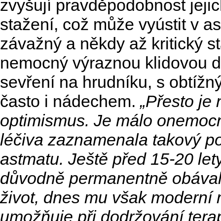
zvyšují pravděpodobnost jejic
stažení, což může vyústit v a
závažný a někdy až kritický s
nemocný výraznou klidovou d
sevření na hrudníku, s obtíž
často i nádechem.
„Přesto je 
optimismus. Je málo onemocn
léčiva zaznamenala takový po
astmatu. Ještě před 15-20 let
důvodně permanentně obával o
život, dnes mu však moderní
umožňuje při dodržování ter