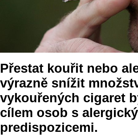
Přestat kouřit nebo a
výrazně snížit množst
vykouřených cigaret b
cílem osob s alergick
predispozicemi.