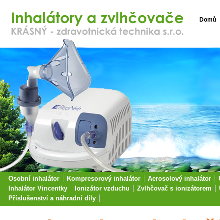
Domů
Osobní inhalátor
Kompresorový inhalátor
Aerosolový inhalátor
Inhalátor Vincentky
Ionizátor vzduchu
Zvlhčovač s ionizátorem
Příslušenství a náhradní díly