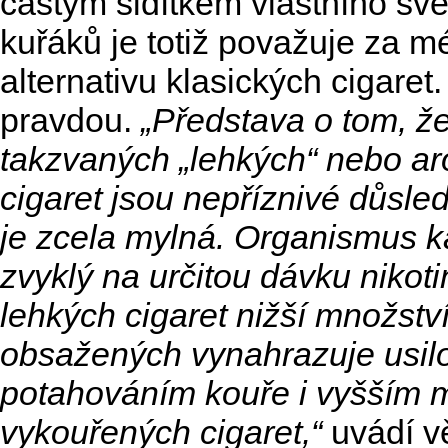
častým šidítkem vlastního sv
kuřáků je totiž považuje za m
alternativu klasických cigaret
pravdou.
„Představa o tom, že
takzvaných „lehkých“ nebo a
cigaret jsou nepříznivé důsled
je zcela mylná. Organismus k
zvyklý na určitou dávku nikoti
lehkých cigaret nižší množství
obsažených vynahrazuje usil
potahováním kouře i vyšším 
vykouřených cigaret,“
uvádí v