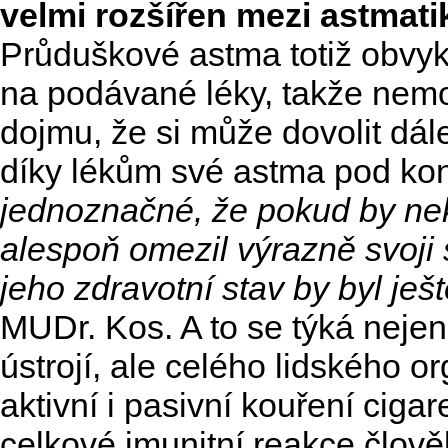
velmi rozšířen mezi astmati
Průduškové astma totiž obvyk
na podávané léky, takže nem
dojmu, že si může dovolit dál
díky lékům své astma pod kon
jednoznačné, že pokud by nek
alespoň omezil výrazně svoji 
jeho zdravotní stav by byl ješt
MUDr. Kos. A to se týká neje
ústrojí, ale celého lidského o
aktivní i pasivní kouření ciga
celkové imunitní reakce člově