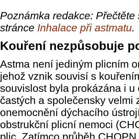
Poznámka redakce: Přečtěte 
stránce
Inhalace při astmatu
.
Kouření nezpůsobuje p
Astma není jediným plicním
jehož vznik souvisí s kouřen
souvislost byla prokázána i u
častých a společensky velmi
onemocnění dýchacího ústrojí
obstrukční plicní nemoci (CH
plic. Zatímco průběh CHOPN