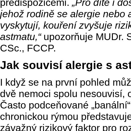
predispozicemi.
„Pro dítě i d
jehož rodině se alergie nebo
vyskytují, kouření zvyšuje riz
astmatu,“
upozorňuje MUDr. S
CSc., FCCP.
Jak souvisí alergie s a
I když se na první pohled můž
dvě nemoci spolu nesouvisí, 
Často podceňované „banální
chronickou rýmou představuje
závažný rizikový faktor pro ro