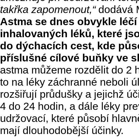
takřka zapomenout,“
dodává 
Astma se dnes obvykle léč
inhalovaných léků, které j
do dýchacích cest, kde půs
příslušné cílové buňky ve sl
astma můžeme rozdělit do 2 h
to na léky záchranné neboli ú
rozšiřují průdušky a jejichž ú
4 do 24 hodin, a dále léky pre
udržovací, které působí hlavně
mají dlouhodobější účinky.