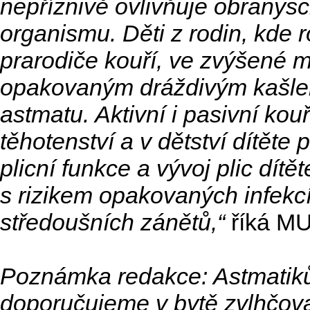
nepříznivě ovlivňuje obranys
organismu. Děti z rodin, kde r
prarodiče kouří, ve zvýšené mí
opakovaným dráždivým kašle
astmatu. Aktivní i pasivní kou
těhotenství a v dětství dítěte
plicní funkce a vývoj plic dítět
s rizikem opakovaných infekc
středoušních zánětů,“
říká MU
Poznámka redakce: Astmatik
doporučujeme v bytě zvlhčovat