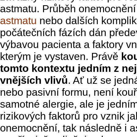
astmatu. Průběh onemocnění 
astmatu
nebo dalších komplika
počátečních fázích dán před
výbavou pacienta a faktory vn
kterým je vystaven. Právě
kou
tomto kontextu jedním z ne
vnějších vlivů
. Ať už se jedn
nebo pasivní formu, není kouř
samotné alergie, ale je jední
rizikových faktorů pro vznik j
onemocnění, tak následně i 