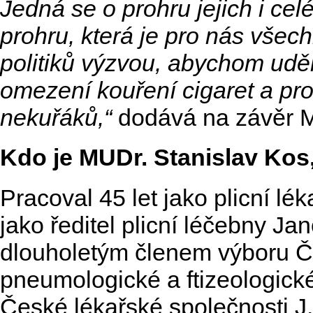
Jedná se o prohru jejich i cel
prohru, která je pro nás všec
politiků výzvou, abychom uděl
omezení kouření cigaret a pr
nekuřáků,“
dodává na závěr 
Kdo je MUDr. Stanislav Kos
Pracoval 45 let jako plicní léka
jako ředitel plicní léčebny J
dlouholetým členem výboru 
pneumologické a ftizeologick
České lékařské společnosti J.