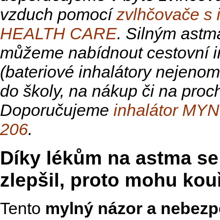
vzduch pomocí
zvlhčovače s 
HEALTH CARE
. Silným astm
můžeme nabídnout cestovní i
(bateriové inhalátory nejenom
do školy, na nákup či na proc
Doporučujeme
inhalátor MY
206
.
Díky lékům na astma se
zlepšil, proto mohu kouř
Tento
mylný názor a nebezp