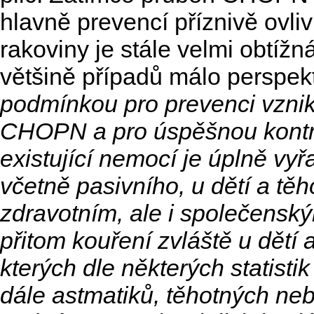
hlavně prevencí příznivě ovlivn
rakoviny je stále velmi obtížn
většině případů málo perspekt
podmínkou pro prevenci vznik
CHOPN a pro úspěšnou kontro
existující nemocí je úplně vyř
včetně pasivního, u dětí a tě
zdravotním, ale i společensk
přitom kouření zvláště u dětí 
kterých dle některých statisti
dále astmatiků, těhotných neb