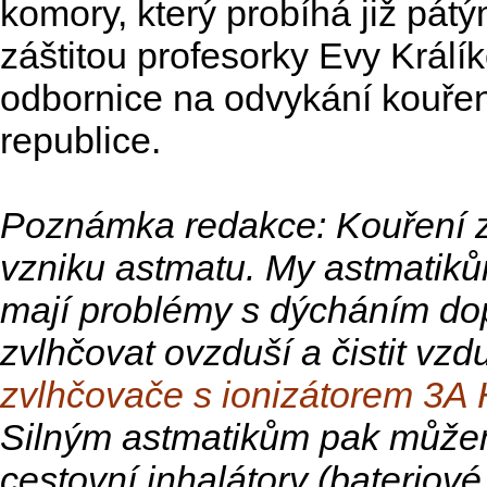
komory, který probíhá již pá
záštitou profesorky Evy Králík
odbornice na odvykání kouře
republice.
Poznámka redakce: Kouření zv
vzniku astmatu. My astmatikům
mají problémy s dýcháním do
zvlhčovat ovzduší a čistit vz
zvlhčovače s ionizátorem 
Silným astmatikům pak může
cestovní inhalátory (bateriové