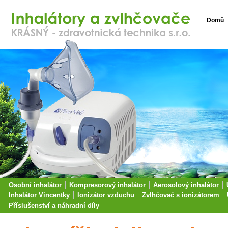
Domů
Osobní inhalátor
Kompresorový inhalátor
Aerosolový inhalátor
Inhalátor Vincentky
Ionizátor vzduchu
Zvlhčovač s ionizátorem
Příslušenství a náhradní díly