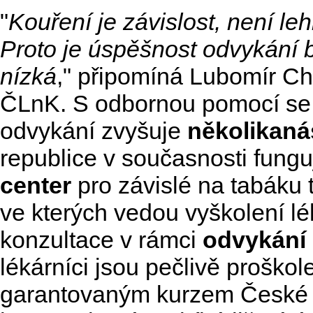
"
Kouření je závislost, není leh
Proto je úspěšnost odvykání 
nízká
," připomíná Lubomír Ch
ČLnK. S odbornou pomocí se
odvykání zvyšuje
několikan
republice v současnosti fung
center
pro závislé na tabáku 
ve kterých vedou vyškolení lé
konzultace v rámci
odvykání 
lékárníci jsou pečlivě proškole
garantovaným kurzem České 