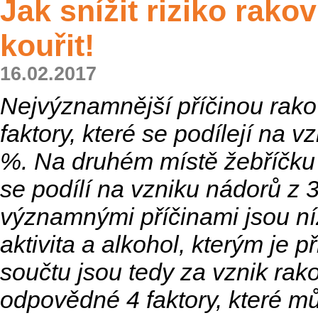
Jak snížit riziko rako
kouřit!
16.02.2017
Nejvýznamnější příčinou rako
faktory, které se podílejí na v
%. Na druhém místě žebříčku j
se podílí na vzniku nádorů z 
významnými příčinami jsou n
aktivita a alkohol, kterým je p
součtu jsou tedy za vznik rak
odpovědné 4 faktory, které m