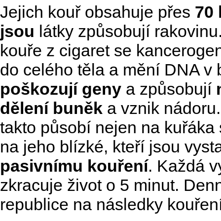
Jejich kouř obsahuje přes
70
jsou
látky způsobují rakovinu
kouře z cigaret se kancerogen
do celého těla a mění DNA v
poškozují geny
a způsobují
dělení buněk
a vznik nádoru.
takto působí nejen na kuřáka 
na jeho blízké, kteří jsou vyst
pasivnímu kouření
. Každá v
zkracuje život o 5 minut. Den
republice na následky kouřen