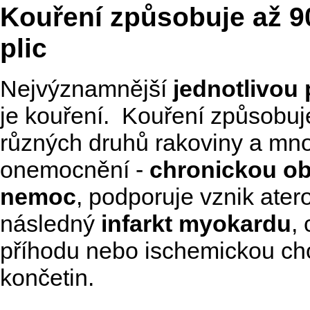
Kouření způsobuje až
9
plic
Nejvýznamnější
jednotlivou 
je kouření. Kouření způsobuj
různých druhů rakoviny a mn
onemocnění -
chronickou obs
nemoc
, podporuje vznik ater
následný
infarkt myokardu
,
příhodu nebo ischemickou ch
končetin.